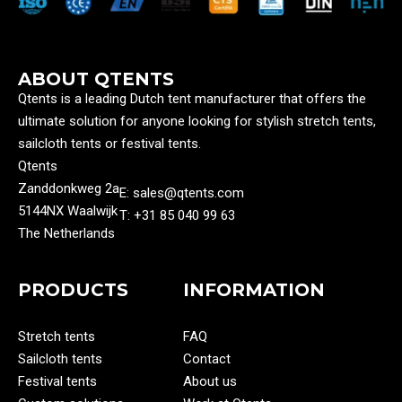
ABOUT QTENTS
Qtents is a leading Dutch tent manufacturer that offers the
ultimate solution for anyone looking for stylish stretch tents,
sailcloth tents or festival tents.
Qtents
Zanddonkweg 2a
E: sales@qtents.com
5144NX Waalwijk
T: ‭+31 85 040 99 63‬
The Netherlands
PRODUCTS
INFORMATION
Stretch tents
FAQ
Sailcloth tents
Contact
Festival tents
About us