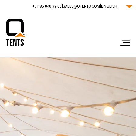
|
|
ENGLISH
‭+31 85 040 99 63‬
SALES@QTENTS.COM