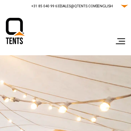
|
|
ENGLISH
‭+31 85 040 99 63‬
SALES@QTENTS.COM