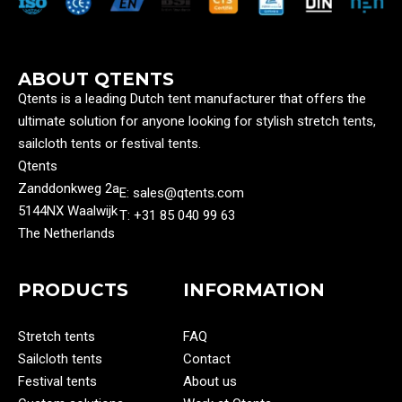
ABOUT QTENTS
Qtents is a leading Dutch tent manufacturer that offers the
ultimate solution for anyone looking for stylish stretch tents,
sailcloth tents or festival tents.
Qtents
Zanddonkweg 2a
E: sales@qtents.com
5144NX Waalwijk
T: ‭+31 85 040 99 63‬
The Netherlands
PRODUCTS
INFORMATION
Stretch tents
FAQ
Sailcloth tents
Contact
Festival tents
About us